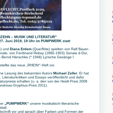
NZEHN – MUSIK UND LITERATUR"
27. Juni 2019, 19 Uhr im PUMPWERK statt
e) und
Diana Erdem
(Querflöte) spielten von Ralf Bauer-
ionale, von Ferdinand Rebay (1880-1953) Sonate d-Dur,
on Bernd Hänschke (* 1948) Lyrische Gesänge I.
stellte das neue „RHEIN!“-Heft vor.
eine Lesung des bekannten Autors
Michael Zeller
. Er hat
iteraturkritiken und Essays veröffentlicht und dafür
aturpreise erhalten (u. a. den von der Heidt-Preis 2008
ndreas-Gryphius-Preis 2011).
ger
„PUMPWERK“
unsere musikalisch-literarische
statt.
itschrift vor und sprach über Farben und Formen der