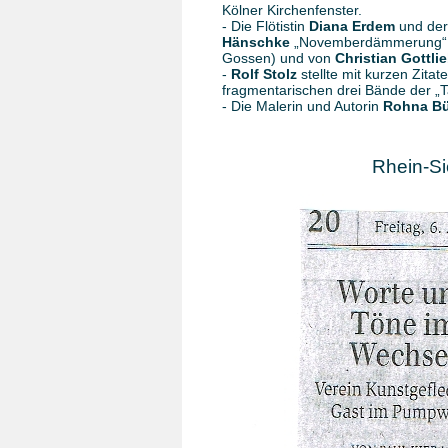
Kölner Kirchenfenster.
- Die Flötistin
Diana Erdem
und der 
Hänschke
„Novemberdämmerung“ un
Gossen) und von
Christian Gottli
-
Rolf Stolz
stellte mit kurzen Zita
fragmentarischen drei Bände der „T
- Die Malerin und Autorin
Rohna Bü
Rhein-Si