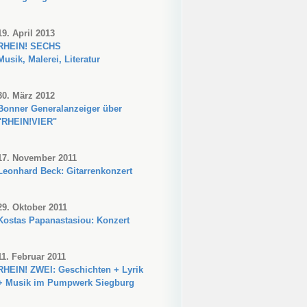
19. April 2013
RHEIN! SECHS
Musik, Malerei, Literatur
30. März 2012
Bonner Generalanzeiger über
"RHEIN!VIER"
17. November 2011
Leonhard Beck: Gitarrenkonzert
29. Oktober 2011
Kostas Papanastasiou: Konzert
11. Februar 2011
RHEIN! ZWEI: Geschichten + Lyrik
+ Musik im Pumpwerk Siegburg