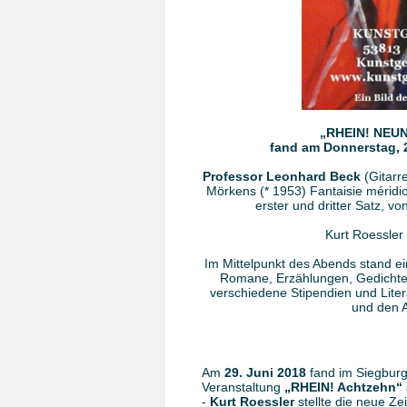
„RHEIN! NEU
fand am Donnerstag, 
Professor Leonhard Beck
(Gitarr
Mörkens (* 1953) Fantaisie mérid
erster und dritter Satz, v
Kurt Roessler 
Im Mittelpunkt des Abends stand 
Romane, Erzählungen, Gedichte, L
verschiedene Stipendien und Liter
und den A
Am
29. Juni 2018
fand im Siegbur
Veranstaltung
„RHEIN! Achtzehn“
-
Kurt Roessler
stellte die neue Ze