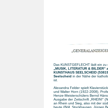
Das KUNSTGEFLECHT lädt ein zu ein
„MUSIK, LITERATUR & BILDER“ am
KUNSTHAUS SEELSCHEID (53819 Ne
Seelscheid
in der Nähe der katholi
ist.
Alexandra Felder spielt Klavierst
und Walter Horn (1922-2008), Prof
Henze-Meisterschülers Bernd Hänsch
Ausgabe der Zeitschrift „RHEIN!“ (N
an Rhein und Sieg, also mit der süd
heute (Böll, Stockhausen, Jürgen B