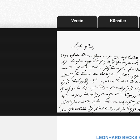
Verein
Künstler
LEONHARD BECKS B