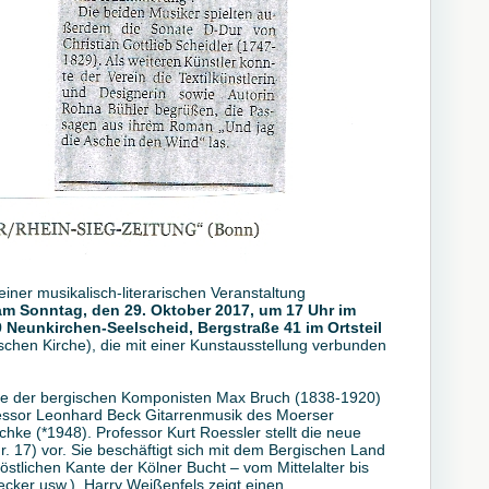
er musikalisch-literarischen Veranstaltung
 Sonntag, den 29. Oktober 2017, um 17 Uhr im
unkirchen-Seelscheid, Bergstraße 41 im Ortsteil
schen Kirche), die mit einer Kunstausstellung verbunden
ücke der bergischen Komponisten Max Bruch (1838-1920)
essor Leonhard Beck Gitarrenmusik des Moerser
ke (*1948). Professor Kurt Roessler stellt die neue
r. 17) vor. Sie beschäftigt sich mit dem Bergischen Land
östlichen Kante der Kölner Bucht – vom Mittelalter bis
ecker usw.). Harry Weißenfels zeigt einen