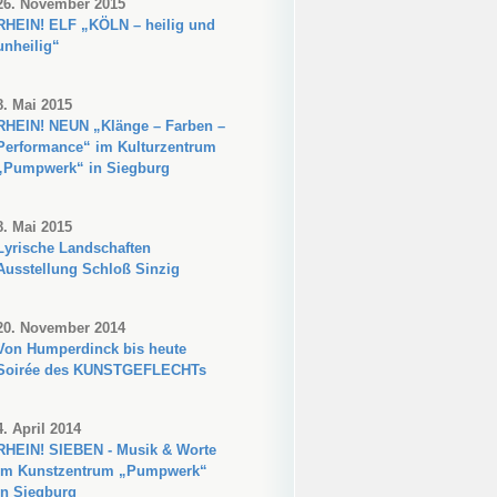
26. November 2015
RHEIN! ELF „KÖLN – heilig und
unheilig“
8. Mai 2015
RHEIN! NEUN „Klänge – Farben –
Performance“ im Kulturzentrum
„Pumpwerk“ in Siegburg
8. Mai 2015
Lyrische Landschaften
Ausstellung Schloß Sinzig
20. November 2014
Von Humperdinck bis heute
Soirée des KUNSTGEFLECHTs
4. April 2014
RHEIN! SIEBEN - Musik & Worte
im Kunstzentrum „Pumpwerk“
in Siegburg